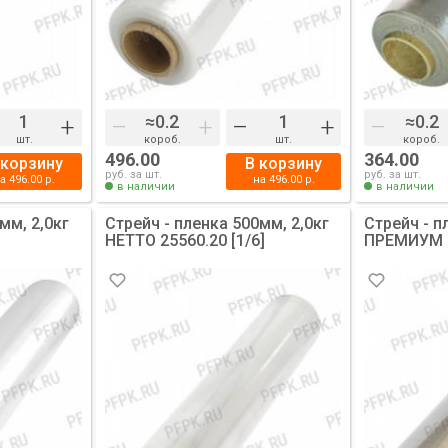
+
–
+
–
+
–
шт.
короб.
шт.
короб.
496.00
364.00
 корзину
В корзину
руб. за шт.
руб. за шт.
на
496.00
р.
на
496.00
р.
в наличии
в наличии
мм, 2,0кг
Стрейч - пленка 500мм, 2,0кг
Стрейч - п
НЕТТО 25560.20 [1/6]
ПРЕМИУМ [