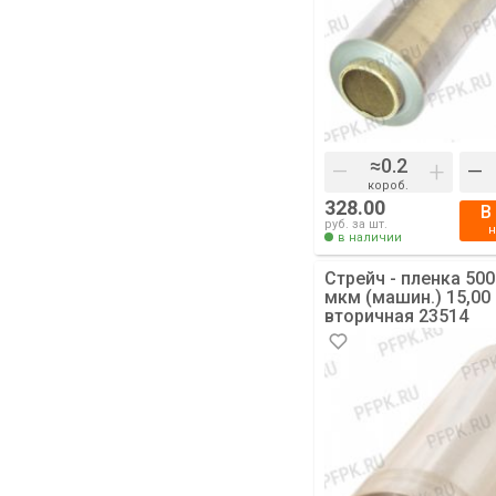
–
+
–
короб.
328.00
В
руб. за шт.
в наличии
Стрейч - пленка 500
мкм (машин.) 15,00
вторичная 23514