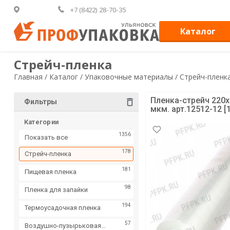
+7 (8422) 28-70-35
Каталог
Стрейч-пленка
Главная /
Каталог /
Упаковочные материалы /
Стрейч-пленк
Пленка-стрейч 220х
Фильтры
мкм. арт.12512-12 [
Категории
1356
Показать все
178
Стрейч-пленка
181
Пищевая пленка
98
Пленка для запайки
194
Термоусадочная пленка
57
Воздушно-пузырьковая