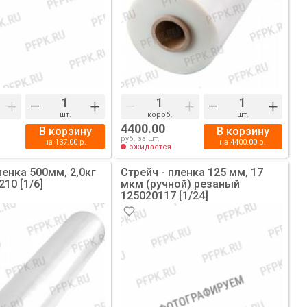
+
–
+
–
+
–
+
шт.
короб.
шт.
4400.00
В корзину
В корзину
руб. за шт.
на
137.00
р.
на
4400.00
р.
ожидается
ленка 500мм, 2,0кг
Стрейч - пленка 125 мм, 17
10 [1/6]
мкм (ручной) резаный
125020117 [1/24]