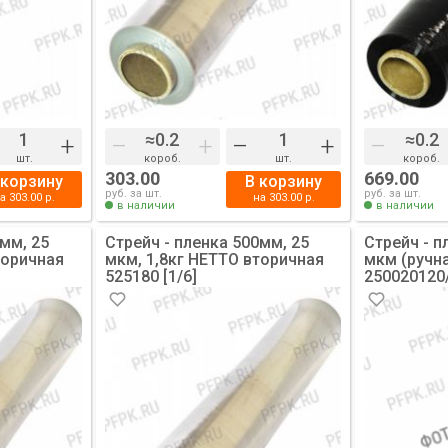
+
–
+
–
+
–
шт.
короб.
шт.
короб.
303.00
669.00
 корзину
В корзину
руб. за шт.
руб. за шт.
на
303.00
р.
на
303.00
р.
в наличии
в наличии
0мм, 25
Стрейч - пленка 500мм, 25
Стрейч - п
торичная
мкм, 1,8кг НЕТТО вторичная
мкм (ручн
525180 [1/6]
250020120/