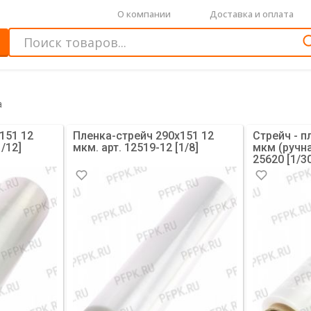
О компании
Доставка и оплата
а
151 12
Пленка-стрейч 290х151 12
Стрейч - п
1/12]
мкм. арт. 12519-12 [1/8]
мкм (ручна
25620 [1/3