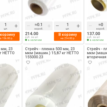
+
–
+
–
+
–
шт.
короб.
шт.
короб.
214.00
137.00
 корзину
В корзину
руб. за шт.
руб. за шт.
на
156.00
р.
на
214.00
р.
в наличии
в наличии
 мм, 23
Стрейч - пленка 500 мм, 23
Стрейч - п
кг НЕТТО
мкм (машин.) 15,87 кг НЕТТО
мкм (машин
155000.23
вторичная