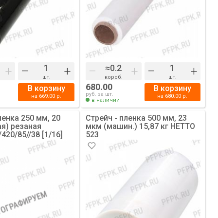
+
–
+
–
+
–
+
шт.
короб.
шт.
680.00
В корзину
В корзину
руб. за шт.
на
669.00
р.
на
680.00
р.
в наличии
ленка 250 мм, 20
Стрейч - пленка 500 мм, 23
ая) резаная
мкм (машин.) 15,87 кг НЕТТО
420/85//38 [1/16]
523