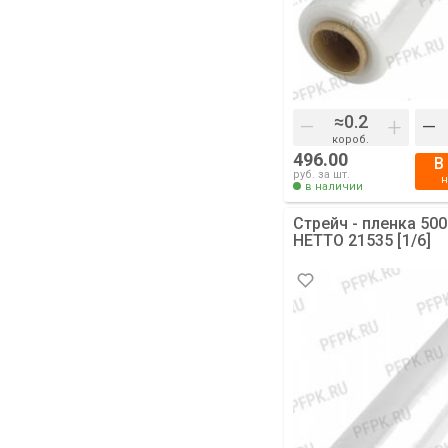
–
+
–
короб.
496.00
В
руб. за шт.
в наличии
Стрейч - пленка 500
НЕТТО 21535 [1/6]