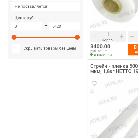
не поставляется
Цена, руб.
—
–
+
–
короб.
3400.00
В
Скрывать товары без цены
руб. за шт.
н
в наличии
Стрейч - пленка 50
мкм, 1,8кг НЕТТО 19