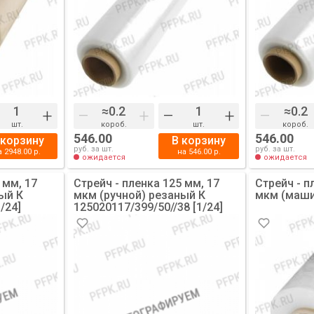
+
–
+
–
+
–
шт.
короб.
шт.
короб.
546.00
546.00
 корзину
В корзину
руб. за шт.
руб. за шт.
а
2948.00
р.
на
546.00
р.
ожидается
ожидается
 мм, 17
Стрейч - пленка 125 мм, 17
Стрейч - п
ый К
мкм (ручной) резаный К
мкм (машин
/24]
125020117/399/50//38 [1/24]