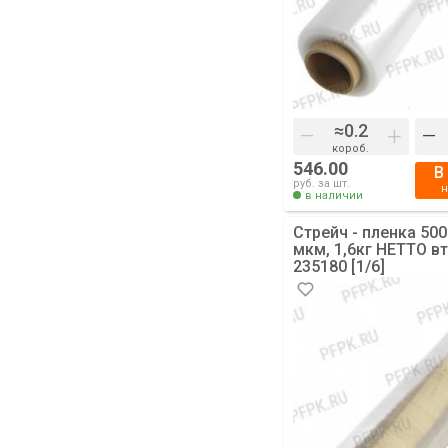
–
+
–
короб.
546.00
В
руб. за шт.
в наличии
Стрейч - пленка 50
мкм, 1,6кг НЕТТО в
235180 [1/6]