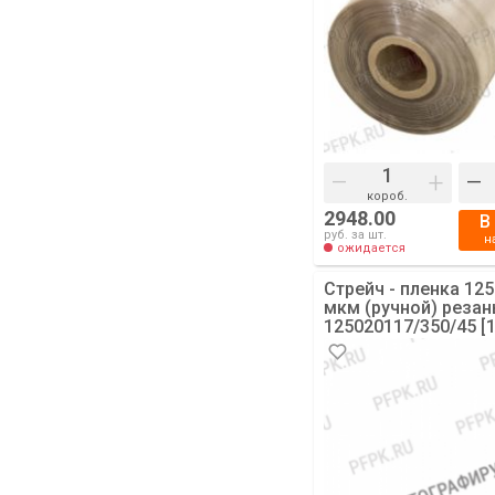
–
+
–
короб.
2948.00
В
руб. за шт.
н
ожидается
Стрейч - пленка 125
мкм (ручной) резан
125020117/350/45 [1