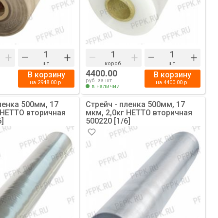
+
–
+
–
+
–
+
шт.
короб.
шт.
4400.00
В корзину
В корзину
руб. за шт.
на
2948.00
р.
на
4400.00
р.
в наличии
ленка 500мм, 17
Стрейч - пленка 500мм, 17
г НЕТТО вторичная
мкм, 2,0кг НЕТТО вторичная
6]
500220 [1/6]