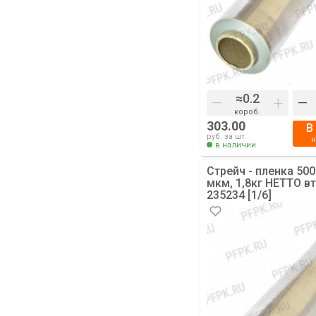
–
+
–
короб.
303.00
В
руб. за шт.
в наличии
Стрейч - пленка 50
мкм, 1,8кг НЕТТО в
235234 [1/6]