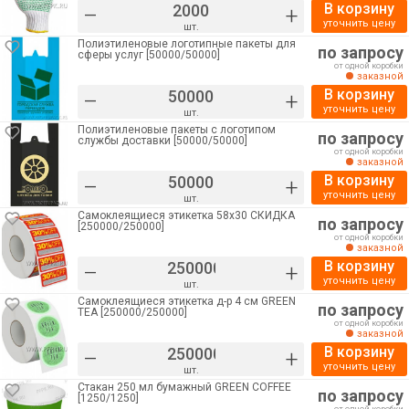
В корзину
–
+
уточнить цену
шт.
Полиэтиленовые логотипные пакеты для
по запросу
сферы услуг [50000/50000]
от одной коробки
заказной
В корзину
–
+
уточнить цену
шт.
Полиэтиленовые пакеты с логотипом
по запросу
службы доставки [50000/50000]
от одной коробки
заказной
В корзину
–
+
уточнить цену
шт.
Самоклеящиеся этикетка 58х30 СКИДКА
по запросу
[250000/250000]
от одной коробки
заказной
В корзину
–
+
уточнить цену
шт.
Самоклеящиеся этикетка д-р 4 см GREEN
по запросу
TEA [250000/250000]
от одной коробки
заказной
В корзину
–
+
уточнить цену
шт.
Стакан 250 мл бумажный GREEN COFFEE
по запросу
[1250/1250]