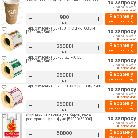
по запросу
от одной коробки
заказной
В корзину
–
+
уточнить цену
шт.
Термоэтикетка 58х100 ПРОДУКТОВЫЙ
по запросу
[250000/250000]
от одной коробки
заказной
В корзину
–
+
уточнить цену
шт.
Термоэтикетка 58х60 SET-KOOL
по запросу
[250000/250000]
от одной коробки
заказной
В корзину
–
+
уточнить цену
шт.
Термоэтикетка 58х80 CETKO [250000/250000]
по запросу
от одной коробки
заказной
В корзину
–
+
уточнить цену
шт.
Фирменные пакеты для баров, кафе,
по запросу
ресторанов фаст-фуда [50000/50000]
от одной коробки
заказной
В корзину
–
+
уточнить цену