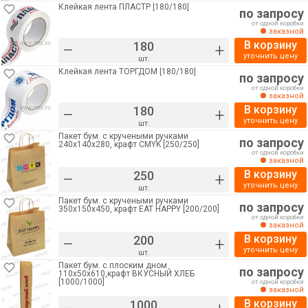
Клейкая лента ПЛАСТР [180/180]
по запросу
от одной коробки
заказной
В корзину
–
+
уточнить цену
шт.
Клейкая лента ТОРГДОМ [180/180]
по запросу
от одной коробки
заказной
В корзину
–
+
уточнить цену
шт.
Пакет бум. с кручеными ручками
по запросу
240х140х280, крафт CMYK [250/250]
от одной коробки
заказной
В корзину
–
+
уточнить цену
шт.
Пакет бум. с кручеными ручками
по запросу
350х150х450, крафт EAT HAPPY [200/200]
от одной коробки
заказной
В корзину
–
+
уточнить цену
шт.
Пакет бум. с плоским дном
по запросу
110х50х610,крафт ВКУСНЫЙ ХЛЕБ
[1000/1000]
от одной коробки
заказной
В корзину