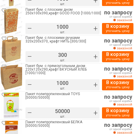
–
+
уточнить цену
шт.
Пакет бум. с плоским дном
по запросу
250х100х390,крафт GOOD FOOD [1000/1000]
от одной коробки
заказной
В корзину
–
+
уточнить цену
шт.
Пакет бум. с плоскими ручками
по запросу
320х200х370, крафт НИТЬ [300/300]
от одной коробки
заказной
В корзину
–
+
уточнить цену
шт.
Пакет бум. с прямоугольным дном
по запросу
220х120х290,крафт ВКУСНЫЙ ХЛЕБ
[1000/1000]
от одной коробки
заказной
В корзину
–
+
уточнить цену
шт.
Пакет полипропиленовый TOYS
по запросу
[50000/50000]
от одной коробки
заказной
В корзину
–
+
уточнить цену
шт.
Пакет полипропиленовый БЕЛКА
по запросу
[50000/50000]
от одной коробки
заказной