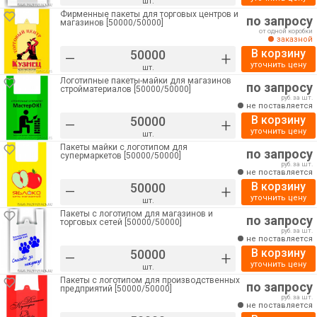
шт.
Фирменные пакеты для торговых центров и
по запросу
магазинов [50000/50000]
от одной коробки
заказной
В корзину
–
+
уточнить цену
шт.
Логотипные пакеты-майки для магазинов
по запросу
стройматериалов [50000/50000]
руб. за шт.
не поставляется
В корзину
–
+
уточнить цену
шт.
Пакеты майки с логотипом для
по запросу
супермаркетов [50000/50000]
руб. за шт.
не поставляется
В корзину
–
+
уточнить цену
шт.
Пакеты с логотипом для магазинов и
по запросу
торговых сетей [50000/50000]
руб. за шт.
не поставляется
В корзину
–
+
уточнить цену
шт.
Пакеты с логотипом для производственных
по запросу
предприятий [50000/50000]
руб. за шт.
не поставляется