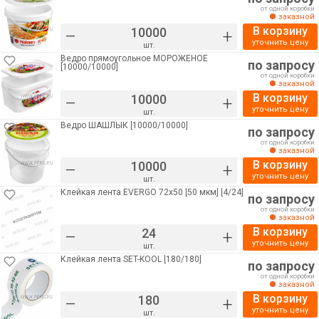
от одной коробки
заказной
В корзину
–
+
уточнить цену
шт.
Ведро прямоугольное МОРОЖЕНОЕ
по запросу
[10000/10000]
от одной коробки
заказной
В корзину
–
+
уточнить цену
шт.
Ведро ШАШЛЫК [10000/10000]
по запросу
от одной коробки
заказной
В корзину
–
+
уточнить цену
шт.
Клейкая лента EVERGO 72х50 [50 мкм] [4/24]
по запросу
от одной коробки
заказной
В корзину
–
+
уточнить цену
шт.
Клейкая лента SET-KOOL [180/180]
по запросу
от одной коробки
заказной
В корзину
–
+
уточнить цену
шт.