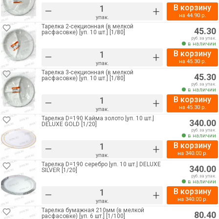
В корзину
–
+
на
44.90
р.
упак.
Тарелка 2-секционная (в мелкой
45.30
расфасовке) [уп. 10 шт.] [1/80]
руб. за упак.
в наличии
В корзину
–
+
на
45.30
р.
упак.
Тарелка 3-секционная (в мелкой
45.30
расфасовке) [уп. 10 шт.] [1/80]
руб. за упак.
в наличии
В корзину
–
+
на
45.30
р.
упак.
Тарелка D=190 Кайма золото [уп. 10 шт.]
340.00
DELUXE GOLD [1/20]
руб. за упак.
в наличии
В корзину
–
+
на
340.00
р.
упак.
Тарелка D=190 серебро [уп. 10 шт.] DELUXE
340.00
SILVER [1/20]
руб. за упак.
в наличии
В корзину
–
+
на
340.00
р.
упак.
Тарелка бумажная 210мм (в мелкой
80.40
расфасовке) [уп. 6 шт.] [1/100]