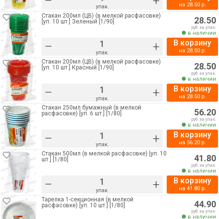
–
+
на
28.50
р.
упак.
Стакан 200мл (ЦВ) (в мелкой расфасовке)
28.50
[уп. 10 шт.] Зеленый [1/90]
руб. за упак.
в наличии
В корзину
–
+
на
28.50
р.
упак.
Стакан 200мл (ЦВ) (в мелкой расфасовке)
28.50
[уп. 10 шт.] Красный [1/90]
руб. за упак.
в наличии
В корзину
–
+
на
28.50
р.
упак.
Стакан 250мл бумажный (в мелкой
56.20
расфасовке) [уп. 6 шт.] [1/80]
руб. за упак.
в наличии
В корзину
–
+
на
56.20
р.
упак.
Стакан 500мл (в мелкой расфасовке) [уп. 10
41.80
шт.] [1/80]
руб. за упак.
в наличии
В корзину
–
+
на
41.80
р.
упак.
Тарелка 1-секционная (в мелкой
44.90
расфасовке) [уп. 10 шт.] [1/80]
руб. за упак.
в наличии