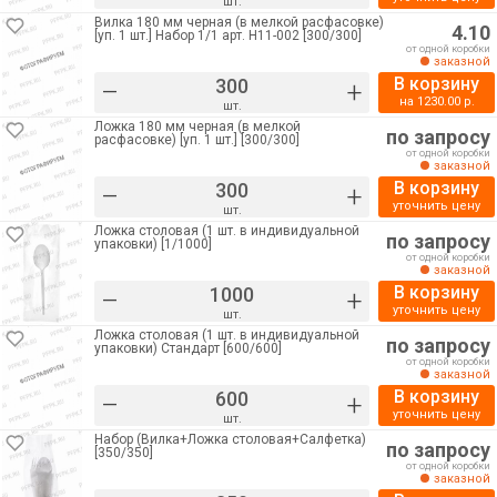
шт.
Вилка 180 мм черная (в мелкой расфасовке)
4.10
[уп. 1 шт.] Набор 1/1 арт. Н11-002 [300/300]
от одной коробки
заказной
В корзину
–
+
на
1230.00
р.
шт.
Ложка 180 мм черная (в мелкой
по запросу
расфасовке) [уп. 1 шт.] [300/300]
от одной коробки
заказной
В корзину
–
+
уточнить цену
шт.
Ложка столовая (1 шт. в индивидуальной
по запросу
упаковки) [1/1000]
от одной коробки
заказной
В корзину
–
+
уточнить цену
шт.
Ложка столовая (1 шт. в индивидуальной
по запросу
упаковки) Стандарт [600/600]
от одной коробки
заказной
В корзину
–
+
уточнить цену
шт.
Набор (Вилка+Ложка столовая+Салфетка)
по запросу
[350/350]
от одной коробки
заказной