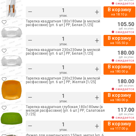
руб. за упак.
ожидается
В корзину
–
+
на
18.10
р.
упак.
Тарелка квадратная 180х180мм (в мелкой
105.50
расфасовке) [уп. 6 шт.] РР, Белая [1/25]
руб. за упак.
ожидается
В корзину
–
+
на
105.50
р.
упак.
Тарелка квадратная 230х230мм (в мелкой
180.00
расфасовке) [уп. 6 шт.] РР, Белая [1/25]
руб. за упак.
ожидается
В корзину
–
+
на
180.00
р.
упак.
Тарелка квадратная 230х230мм (в мелкой
180.00
расфасовке) [уп. 6 шт.] РР, Желтая [1/25]
руб. за упак.
ожидается
В корзину
–
+
на
180.00
р.
упак.
Тарелка квадратная глубокая 180х180мм (в
117.00
мелкой расфасовке) [уп. 6 шт.] РР, Салатовая
[1/25]
руб. за упак.
ожидается
В корзину
–
+
на
117.00
р.
упак.
Фужер для шампанского 150мл. метал [уп. 6