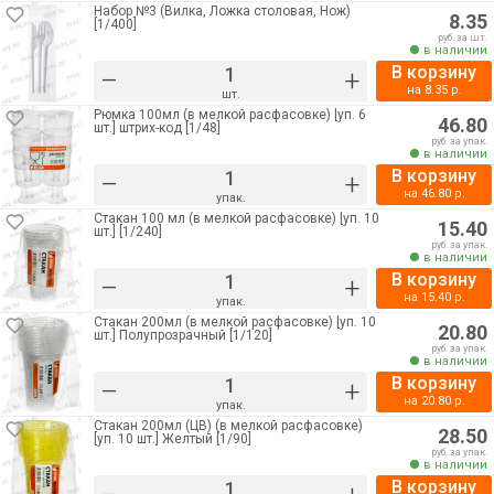
Набор №3 (Вилка, Ложка столовая, Нож)
8.35
[1/400]
руб. за шт.
в наличии
В корзину
–
+
на
8.35
р.
шт.
Рюмка 100мл (в мелкой расфасовке) [уп. 6
46.80
шт.] штрих-код [1/48]
руб. за упак.
в наличии
В корзину
–
+
на
46.80
р.
упак.
Стакан 100 мл (в мелкой расфасовке) [уп. 10
15.40
шт.] [1/240]
руб. за упак.
в наличии
В корзину
–
+
на
15.40
р.
упак.
Стакан 200мл (в мелкой расфасовке) [уп. 10
20.80
шт.] Полупрозрачный [1/120]
руб. за упак.
в наличии
В корзину
–
+
на
20.80
р.
упак.
Стакан 200мл (ЦВ) (в мелкой расфасовке)
28.50
[уп. 10 шт.] Желтый [1/90]
руб. за упак.
в наличии
В корзину