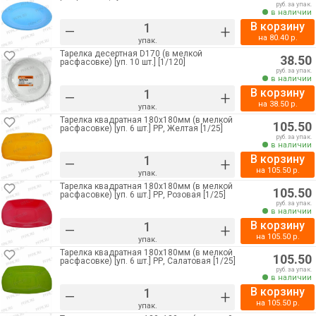
руб. за упак.
в наличии
В корзину
–
+
на
80.40
р.
упак.
Тарелка десертная D170 (в мелкой
38.50
расфасовке) [уп. 10 шт.] [1/120]
руб. за упак.
в наличии
В корзину
–
+
на
38.50
р.
упак.
Тарелка квадратная 180х180мм (в мелкой
105.50
расфасовке) [уп. 6 шт.] РР, Желтая [1/25]
руб. за упак.
в наличии
В корзину
–
+
на
105.50
р.
упак.
Тарелка квадратная 180х180мм (в мелкой
105.50
расфасовке) [уп. 6 шт.] РР, Розовая [1/25]
руб. за упак.
в наличии
В корзину
–
+
на
105.50
р.
упак.
Тарелка квадратная 180х180мм (в мелкой
105.50
расфасовке) [уп. 6 шт.] РР, Салатовая [1/25]
руб. за упак.
в наличии
В корзину
–
+
на
105.50
р.
упак.