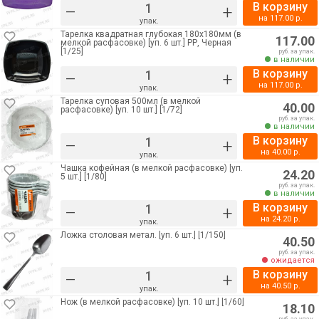
В корзину
–
+
на
117.00
р.
упак.
Тарелка квадратная глубокая 180х180мм (в
117.00
мелкой расфасовке) [уп. 6 шт.] РР, Черная
[1/25]
руб. за упак.
в наличии
В корзину
–
+
на
117.00
р.
упак.
Тарелка суповая 500мл (в мелкой
40.00
расфасовке) [уп. 10 шт.] [1/72]
руб. за упак.
в наличии
В корзину
–
+
на
40.00
р.
упак.
Чашка кофейная (в мелкой расфасовке) [уп.
24.20
5 шт.] [1/80]
руб. за упак.
в наличии
В корзину
–
+
на
24.20
р.
упак.
Ложка столовая метал. [уп. 6 шт.] [1/150]
40.50
руб. за упак.
ожидается
В корзину
–
+
на
40.50
р.
упак.
Нож (в мелкой расфасовке) [уп. 10 шт.] [1/60]
18.10