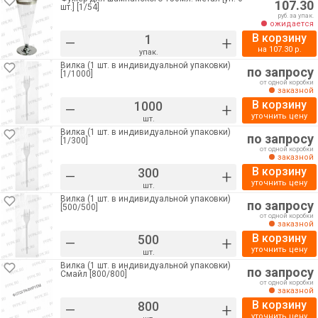
107.30
шт.] [1/54]
руб. за упак.
ожидается
В корзину
–
+
на
107.30
р.
упак.
Вилка (1 шт. в индивидуальной упаковки)
по запросу
[1/1000]
от одной коробки
заказной
В корзину
–
+
уточнить цену
шт.
Вилка (1 шт. в индивидуальной упаковки)
по запросу
[1/300]
от одной коробки
заказной
В корзину
–
+
уточнить цену
шт.
Вилка (1 шт. в индивидуальной упаковки)
по запросу
[500/500]
от одной коробки
заказной
В корзину
–
+
уточнить цену
шт.
Вилка (1 шт. в индивидуальной упаковки)
по запросу
Смайл [800/800]
от одной коробки
заказной
В корзину
–
+
уточнить цену