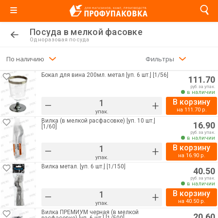
Посуда в мелкой фасовке
Одноразовая посуда
По наличию
Фильтры
Бокал для вина 200мл. метал [уп. 6 шт.] [1/56]
111.70
руб. за упак.
в наличии
В корзину
–
+
на
111.70
р.
упак.
Вилка (в мелкой расфасовке) [уп. 10 шт.]
16.90
[1/60]
руб. за упак.
в наличии
В корзину
–
+
на
16.90
р.
упак.
Вилка метал. [уп. 6 шт.] [1/150]
40.50
руб. за упак.
в наличии
В корзину
–
+
на
40.50
р.
упак.
Вилка ПРЕМИУМ черная (в мелкой
20.60