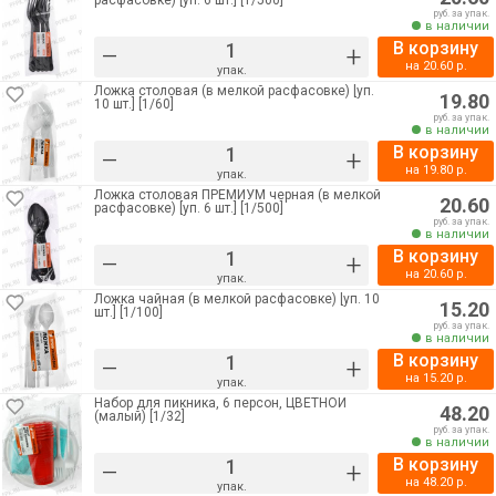
расфасовке) [уп. 6 шт.] [1/500]
руб. за упак.
в наличии
В корзину
–
+
на
20.60
р.
упак.
Ложка столовая (в мелкой расфасовке) [уп.
19.80
10 шт.] [1/60]
руб. за упак.
в наличии
В корзину
–
+
на
19.80
р.
упак.
Ложка столовая ПРЕМИУМ черная (в мелкой
20.60
расфасовке) [уп. 6 шт.] [1/500]
руб. за упак.
в наличии
В корзину
–
+
на
20.60
р.
упак.
Ложка чайная (в мелкой расфасовке) [уп. 10
15.20
шт.] [1/100]
руб. за упак.
в наличии
В корзину
–
+
на
15.20
р.
упак.
Набор для пикника, 6 персон, ЦВЕТНОЙ
48.20
(малый) [1/32]
руб. за упак.
в наличии
В корзину
–
+
на
48.20
р.
упак.