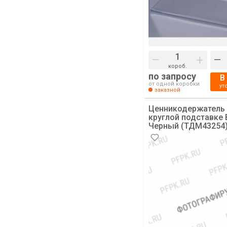
–
+
–
короб.
по запросу
В
от одной коробки
ут
заказной
Ценникодержатель
круглой подставке 
Черный (ТДМ43254) 