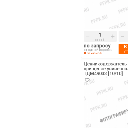
–
+
–
короб.
по запросу
В
от одной коробки
ут
заказной
Ценникодержатель
прищепке универса
ТДМ49033 [10/10]