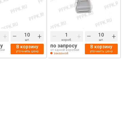
+
–
+
–
+
–
+
шт.
короб.
шт.
су
по запросу
В корзину
В корзину
бки
от одной коробки
уточнить цену
уточнить цену
заказной