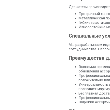
Держатели производятс
Прозрачный жестк
Металлическая п
Гибкие пластиков
Износостойкие ма
Специальные усл
Мы разрабатываем инди
сотрудничества. Персо
Преимущества дл
Экономия времени
обновлении ассор
Профессиональная
положительно вли
Универсальность 
позволяет маркир
Бесплатная доста
Профессиональный
Широкий ассортим