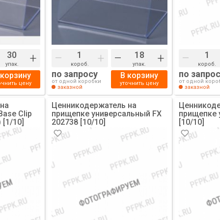
+
–
+
–
+
–
упак.
короб.
упак.
короб.
по запросу
по запро
 корзину
В корзину
от одной коробки
от одной коро
очнить цену
уточнить цену
заказной
заказной
 на
Ценникодержатель на
Ценникоде
Base Clip
прищепке универсальный FX
прищепке 
[1/10]
202738 [10/10]
[10/10]