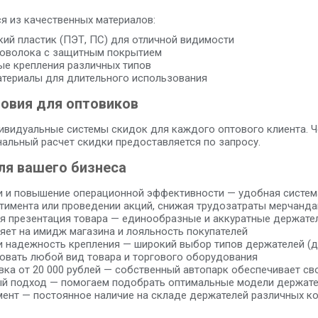
я из качественных материалов:
ий пластик (ПЭТ, ПС) для отличной видимости
роволока с защитным покрытием
ые крепления различных типов
териалы для длительного использования
овия для оптовиков
видуальные системы скидок для каждого оптового клиента. Че
нальный расчет скидки предоставляется по запросу.
я вашего бизнеса
 и повышение операционной эффективности — удобная система
тимента или проведении акций, снижая трудозатраты мерчанд
 презентация товара — единообразные и аккуратные держател
яет на имидж магазина и лояльность покупателей
и надежность крепления — широкий выбор типов держателей (дл
овать любой вид товара и торгового оборудования
вка от 20 000 рублей — собственный автопарк обеспечивает св
 подход — помогаем подобрать оптимальные модели держателе
ент — постоянное наличие на складе держателей различных ко