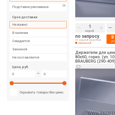
26
Подставки рекламные
Срок доставки
Не важно
–
+
–
короб.
в наличии
по запросу
В
от одной коробки
ожидается
ут
заказной
заказной
Держатели для цен
80х60, гориз. (уп. 10
не поставляется
BRAUBERG (290-409)
Цена, руб.
—
Скрывать товары без цены