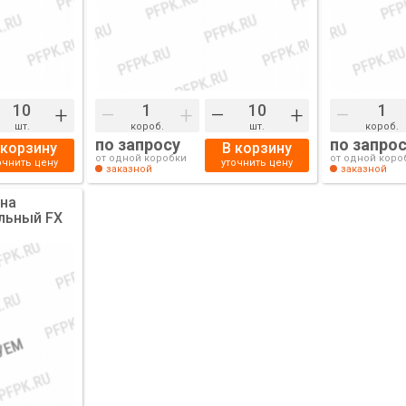
+
–
+
–
+
–
шт.
короб.
шт.
короб.
по запросу
по запро
 корзину
В корзину
от одной коробки
от одной коро
очнить цену
уточнить цену
заказной
заказной
 на
льный FX