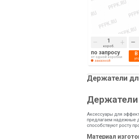
–
+
–
короб.
по запросу
В
от одной коробки
ут
заказной
Держатели дл
Держатели 
Аксессуары для эффект
предлагаем надежные д
способствуют росту пр
Материал изгото