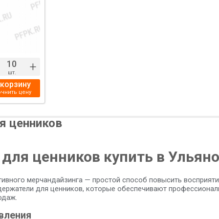
+
шт.
 корзину
очнить цену
я ценников
для ценников купить в Ульяно
ивного мерчандайзинга — простой способ повысить восприяти
ержатели для ценников, которые обеспечивают профессиональ
одаж.
вления