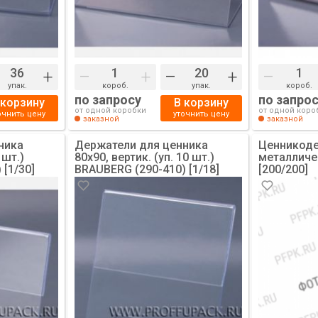
+
–
+
–
+
–
упак.
короб.
упак.
короб.
по запросу
по запро
 корзину
В корзину
от одной коробки
от одной коро
очнить цену
уточнить цену
заказной
заказной
ника
Держатели для ценника
Ценникод
 шт.)
80х90, вертик. (уп. 10 шт.)
металличе
 [1/30]
BRAUBERG (290-410) [1/18]
[200/200]