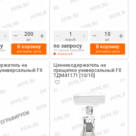
+
–
+
–
+
–
+
шт.
короб.
шт.
су
по запросу
В корзину
В корзину
бки
от одной коробки
уточнить цену
уточнить цену
заказной
ржатель на
Ценникодержатель на
универсальный FX
прищепке универсальный FX
ТДМ41171 [10/10]