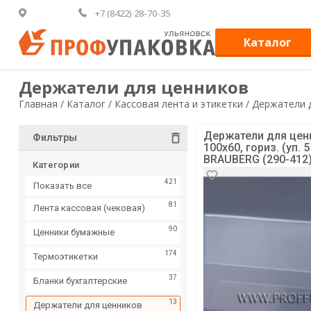
+7 (8422) 28-70-35
Каталог
Держатели для ценников
Главная /
Каталог /
Кассовая лента и этикетки /
Держатели 
Держатели для цен
Фильтры
100х60, гориз. (уп. 5
BRAUBERG (290-412)
Категории
421
Показать все
81
Лента кассовая (чековая)
90
Ценники бумажные
174
Термоэтикетки
37
Бланки бухгалтерские
13
Держатели для ценников