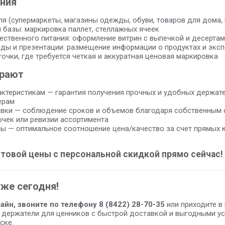
ния
я (супермаркеты, магазины одежды, обуви, товаров для дома, D
 базы: маркировка паллет, стеллажных ячеек
ственного питания: оформление витрин с выпечкой и десертам
ды и презентации: размещение информации о продуктах и эксп
очки, где требуется четкая и аккуратная ценовая маркировка
ирают
актеристикам — гарантия получения прочных и удобных держат
ерам
вки — соблюдение сроков и объемов благодаря собственным с
очек или ревизии ассортимента
ы — оптимальное соотношение цена/качество за счет прямых 
птовой цены с персональной скидкой прямо сейчас!
уже сегодня!
айн, звоните по телефону 8 (8422) 28-70-35
или приходите в
 держатели для ценников с быстрой доставкой и выгодными ус
ске.