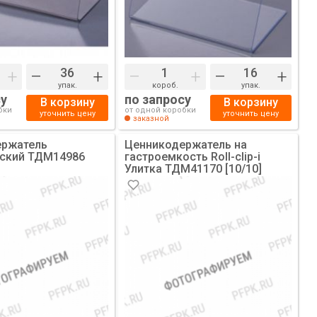
+
–
+
–
+
–
+
упак.
короб.
упак.
су
по запросу
В корзину
В корзину
бки
от одной коробки
уточнить цену
уточнить цену
заказной
ержатель
Ценникодержатель на
ский ТДМ14986
гастроемкость Roll-clip-i
Улитка ТДМ41170 [10/10]