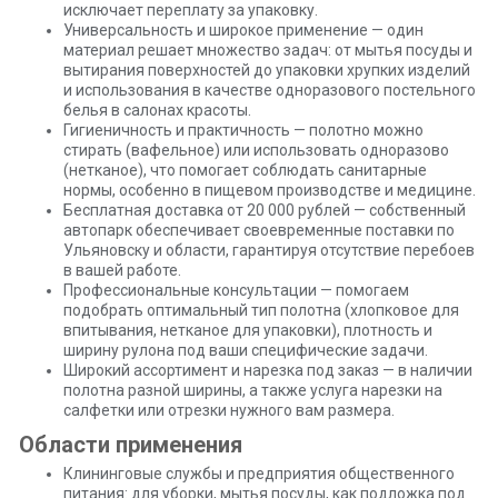
исключает переплату за упаковку.
Универсальность и широкое применение — один
материал решает множество задач: от мытья посуды и
вытирания поверхностей до упаковки хрупких изделий
и использования в качестве одноразового постельного
белья в салонах красоты.
Гигиеничность и практичность — полотно можно
стирать (вафельное) или использовать одноразово
(нетканое), что помогает соблюдать санитарные
нормы, особенно в пищевом производстве и медицине.
Бесплатная доставка от 20 000 рублей — собственный
автопарк обеспечивает своевременные поставки по
Ульяновску и области, гарантируя отсутствие перебоев
в вашей работе.
Профессиональные консультации — помогаем
подобрать оптимальный тип полотна (хлопковое для
впитывания, нетканое для упаковки), плотность и
ширину рулона под ваши специфические задачи.
Широкий ассортимент и нарезка под заказ — в наличии
полотна разной ширины, а также услуга нарезки на
салфетки или отрезки нужного вам размера.
Области применения
Клининговые службы и предприятия общественного
питания: для уборки, мытья посуды, как подложка под