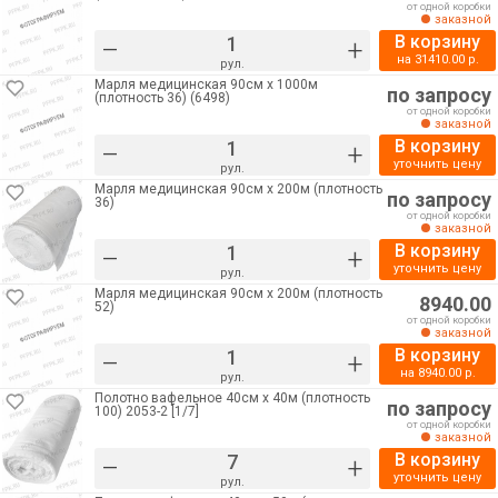
от одной коробки
заказной
В корзину
–
+
на
31410.00
р.
рул.
Марля медицинская 90см х 1000м
по запросу
(плотность 36) (6498)
от одной коробки
заказной
В корзину
–
+
уточнить цену
рул.
Марля медицинская 90см х 200м (плотность
по запросу
36)
от одной коробки
заказной
В корзину
–
+
уточнить цену
рул.
Марля медицинская 90см х 200м (плотность
8940.00
52)
от одной коробки
заказной
В корзину
–
+
на
8940.00
р.
рул.
Полотно вафельное 40см х 40м (плотность
по запросу
100) 2053-2 [1/7]
от одной коробки
заказной
В корзину
–
+
уточнить цену
рул.