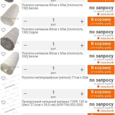
рул.
Полотно нетканое 80см х 50м (плотность
по запросу
150) Белое
от одной коробки
заказной
В корзину
–
+
уточнить цену
рул.
Полотно нетканое 80см х 50м (плотность
по запросу
190) Серое
от одной коробки
заказной
В корзину
–
+
уточнить цену
рул.
Полотно нетканое 80см х 50м (плотность
по запросу
200) Белое
от одной коробки
заказной
В корзину
–
+
уточнить цену
рул.
Полотно нитепрошивное (неткол) 77см х 50м
по запросу
от одной коробки
заказной
В корзину
–
+
уточнить цену
рул.
Протирочный нетканый матриал ТОРК 105 м
по запросу
(лист 27,6см х 39,5 см) (609-706/352-200)
от одной коробки
заказной