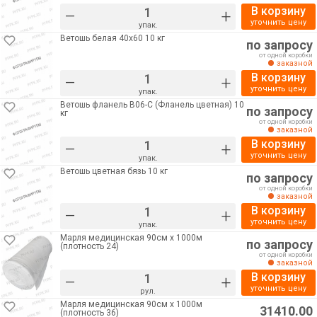
В корзину
–
+
уточнить цену
упак.
Ветошь белая 40х60 10 кг
по запросу
от одной коробки
заказной
В корзину
–
+
уточнить цену
упак.
Ветошь фланель В06-С (Фланель цветная) 10
по запросу
кг
от одной коробки
заказной
В корзину
–
+
уточнить цену
упак.
Ветошь цветная бязь 10 кг
по запросу
от одной коробки
заказной
В корзину
–
+
уточнить цену
упак.
Марля медицинская 90см х 1000м
по запросу
(плотность 24)
от одной коробки
заказной
В корзину
–
+
уточнить цену
рул.
Марля медицинская 90см х 1000м
31410.00
(плотность 36)