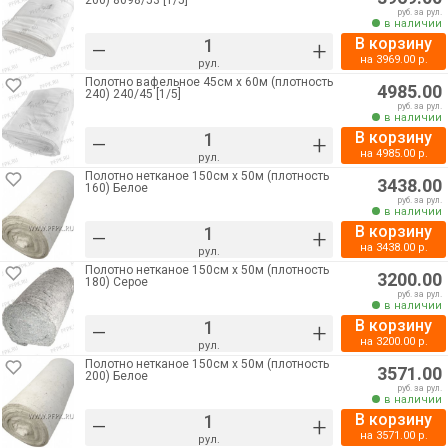
200) 8098/53 [1/5]
руб. за рул.
в наличии
В корзину
–
+
на
3969.00
р.
рул.
Полотно вафельное 45см х 60м (плотность
4985.00
240) 240/45 [1/5]
руб. за рул.
в наличии
В корзину
–
+
на
4985.00
р.
рул.
Полотно нетканое 150см х 50м (плотность
3438.00
160) Белое
руб. за рул.
в наличии
В корзину
–
+
на
3438.00
р.
рул.
Полотно нетканое 150см х 50м (плотность
3200.00
180) Серое
руб. за рул.
в наличии
В корзину
–
+
на
3200.00
р.
рул.
Полотно нетканое 150см х 50м (плотность
3571.00
200) Белое
руб. за рул.
в наличии
В корзину
–
+
на
3571.00
р.
рул.