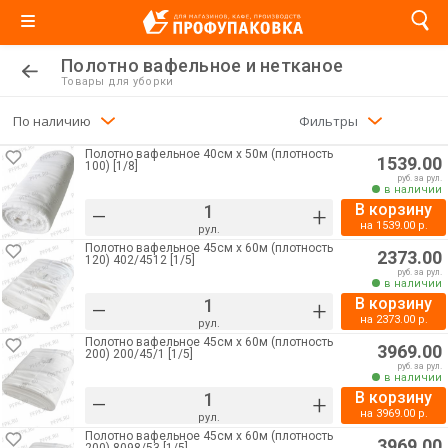
Полотно вафельное и нетканое
Товары для уборки
По наличию
Фильтры
Полотно вафельное 40см х 50м (плотность
1539.00
100) [1/8]
руб. за рул.
в наличии
В корзину
–
+
на
1539.00
р.
рул.
Полотно вафельное 45см х 60м (плотность
2373.00
120) 402/4512 [1/5]
руб. за рул.
в наличии
В корзину
–
+
на
2373.00
р.
рул.
Полотно вафельное 45см х 60м (плотность
3969.00
200) 200/45/1 [1/5]
руб. за рул.
в наличии
В корзину
–
+
на
3969.00
р.
рул.
Полотно вафельное 45см х 60м (плотность
3969.00