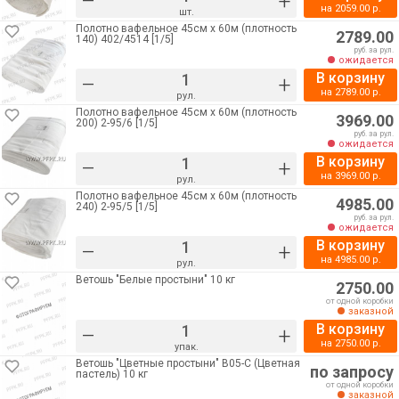
–
+
на
2059.00
р.
шт.
Полотно вафельное 45см х 60м (плотность
2789.00
140) 402/4514 [1/5]
руб. за рул.
ожидается
В корзину
–
+
на
2789.00
р.
рул.
Полотно вафельное 45см х 60м (плотность
3969.00
200) 2-95/6 [1/5]
руб. за рул.
ожидается
В корзину
–
+
на
3969.00
р.
рул.
Полотно вафельное 45см х 60м (плотность
4985.00
240) 2-95/5 [1/5]
руб. за рул.
ожидается
В корзину
–
+
на
4985.00
р.
рул.
Ветошь "Белые простыни" 10 кг
2750.00
от одной коробки
заказной
В корзину
–
+
на
2750.00
р.
упак.
Ветошь "Цветные простыни" В05-С (Цветная
по запросу
пастель) 10 кг
от одной коробки
заказной