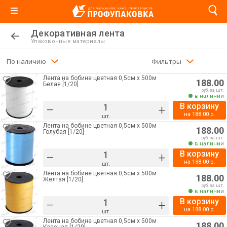
Декоративная лента
Упаковочные материалы
По наличию
Фильтры
Лента на бобине цветная 0,5см х 500м
188.00
Белая [1/20]
руб. за шт.
в наличии
В корзину
–
+
на
188.00
р.
шт.
Лента на бобине цветная 0,5см х 500м
188.00
Голубая [1/20]
руб. за шт.
в наличии
В корзину
–
+
на
188.00
р.
шт.
Лента на бобине цветная 0,5см х 500м
188.00
Желтая [1/20]
руб. за шт.
в наличии
В корзину
–
+
на
188.00
р.
шт.
Лента на бобине цветная 0,5см х 500м
188.00