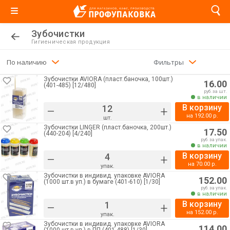
Зубочистки
Гигиеническая продукция
По наличию
Фильтры
Зубочистки AVIORA (пласт.баночка, 100шт.)
16.00
(401-485) [12/480]
руб. за шт.
в наличии
В корзину
–
+
на
192.00
р.
шт.
Зубочистки LINGER (пласт.баночка, 200шт.)
17.50
(440-204) [4/240]
руб. за упак.
в наличии
В корзину
–
+
на
70.00
р.
упак.
Зубочистки в индивид. упаковке AVIORA
152.00
(1000 шт.в уп.) в бумаге (401-610) [1/30]
руб. за упак.
в наличии
В корзину
–
+
на
152.00
р.
упак.
Зубочистки в индивид. упаковке AVIORA
114.00