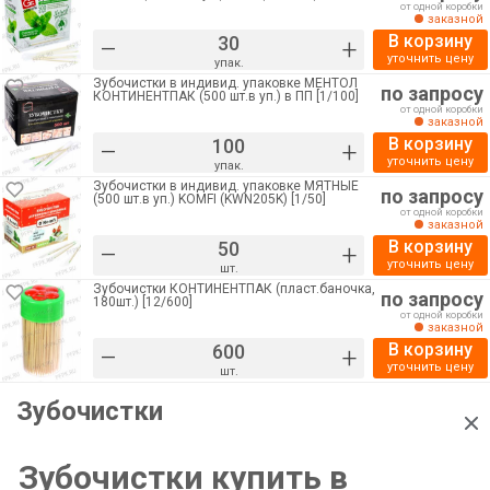
от одной коробки
заказной
В корзину
–
+
уточнить цену
упак.
Зубочистки в индивид. упаковке МЕНТОЛ
по запросу
КОНТИНЕНТПАК (500 шт.в уп.) в ПП [1/100]
от одной коробки
заказной
В корзину
–
+
уточнить цену
упак.
Зубочистки в индивид. упаковке МЯТНЫЕ
по запросу
(500 шт.в уп.) KOMFI (KWN205K) [1/50]
от одной коробки
заказной
В корзину
–
+
уточнить цену
шт.
Зубочистки КОНТИНЕНТПАК (пласт.баночка,
по запросу
180шт.) [12/600]
от одной коробки
заказной
В корзину
–
+
уточнить цену
шт.
Зубочистки
Зубочистки купить в